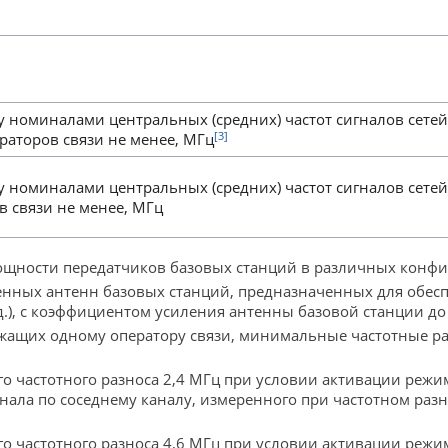
номиналами центральных (средних) частот сигналов сетей
[3]
раторов связи не менее, МГц
номиналами центральных (средних) частот сигналов сетей
 связи не менее, МГц
ощности передатчиков базовых станций в различных конфи
енных антенн базовых станций, предназначенных для обес
д.), с коэффициентом усиления антенны базовой станции до
ежащих одному оператору связи, минимальные частотные 
о частотного разноса 2,4 МГц при условии активации реж
ала по соседнему каналу, измеренного при частотном разно
о частотного разноса 4,6 МГц при условии активации реж