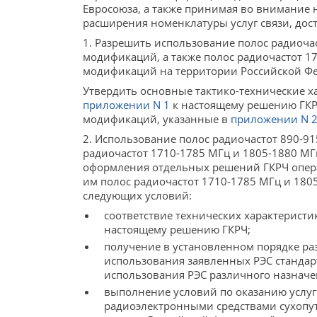
Евросоюза, а также принимая во внимание
расширения номенклатуры услуг связи, дос
1. Разрешить использование полос радиочас
модификаций, а также полос радиочастот 17
модификаций на территории Российской Ф
Утвердить основные тактико-технические х
приложении N 1
к настоящему решению ГКРЧ
модификаций, указанные в
приложении N 
2. Использование полос радиочастот 890-91
радиочастот 1710-1785 МГц и 1805-1880 МГ
оформления отдельных решений ГКРЧ опера
им полос радиочастот 1710-1785 МГц и 180
следующих условий:
соответствие технических характерист
настоящему решению ГКРЧ;
получение в установленном порядке ра
использования заявленных РЭС станда
использования РЭС различного назначе
выполнение условий по оказанию услуг
радиоэлектронными средствами сухопут