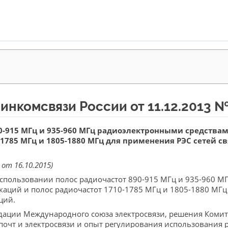
нкомсвязи России от 11.12.2013 №
0-915 МГц и 935-960 МГц радиоэлектронными средства
1785 МГц и 1805-1880 МГц для применения РЭС сетей св
от 16.10.2015)
спользовании полос радиочастот 890-915 МГц и 935-960 М
аций и полос радиочастот 1710-1785 МГц и 1805-1880 МГц 
ций.
дации Международного союза электросвязи, решения Комите
чт и электросвязи и опыт регулирования использования ра