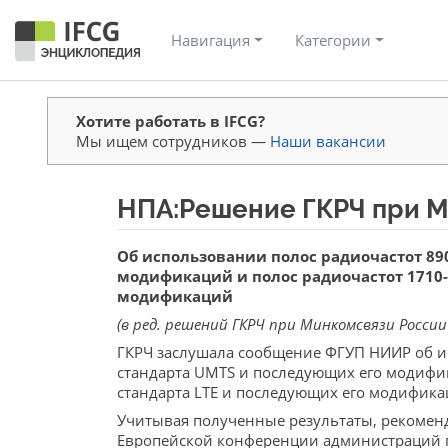
Навигация
Категории
Хотите работать в IFCG?
Мы ищем сотрудников —
Наши вакансии
НПА:Решение ГКРЧ при Ми
Перейти к:
навигация
,
поиск
Об использовании полос радиочастот 89
модификаций и полос радиочастот 1710-
модификаций
(в ред. решений ГКРЧ при Минкомсвязи России 
ГКРЧ заслушала сообщение ФГУП НИИР об и
стандарта UMTS и последующих его модифик
стандарта LTE и последующих его модифика
Учитывая полученные результаты, рекомен
Европейской конференции администраций по