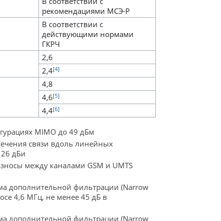
В соответствии с
рекомендациями МСЭ-Р
В соответствии с
действующими нормами
ГКРЧ
2,6
[4]
2,4
4,8
[5]
4,6
[6]
4,4
гурациях MIMO до 49 дБм
печения связи вдоль линейных
 26 дБи
разносы между каналами GSM и UMTS
има дополнительной фильтрации (Narrow
се 4,6 МГц, не менее 45 дБ в
има дополнительной фильтрации (Narrow