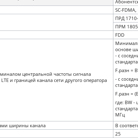
Абонентс
SC-FDMA,
ПРД 1710
ПРМ 1805
FDD
Минималь
основе ши
- с сосед
стандарта
F.разн = 
миналом центральной частоты сигнала
- с сосед
LTE и границей канала сети другого оператора
стандарт
F.разн = (
где: BW -
стандарта
МГц
лами ширины канала
В соотве
25