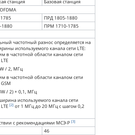
кая станция
Базовая станция
 OFDMA
-1785
ПРД 1805-1880
-1880
ПРМ 1710-1785
ный частотный разнос определяется на
рины используемого канала сети LTE:
ним в частотной области каналом сети
 LTE
BW / 2, МГц
ним в частотной области каналом сети
а GSM
BW / 2) + 0,1, МГц
 ширина используемого канала сети
[2]
 LTE
от 1 МГц до 20 МГц с шагом 0,2
[3]
тствии с рекомендациями МСЭ-Р
46