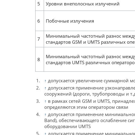
5
Уровни внеполосных излучений
6
Побочные излучения
Минимальный частотный разнос между 
7
стандартов GSM и UMTS различных опе
Минимальный частотный разнос между 
8
стандартов UMTS различных операторов
↑
допускается увеличение суммарной м
↑
допускается применение узконаправл
сооружений (дороги, трубопроводы и т.
↑
в рамках сетей GSM и UMTS, принадл
определяются этим оператором связи
↑
допускается применение минимальног
Band), обеспечивающего ослабление сигн
оборудовании UMTS
↑
допускается применение минимальног