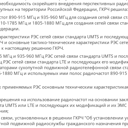
 необходимость скорейшего внедрения перспективных радио
тупных на территории Российской Федерации, ГКРЧ решила:
тот 890-915 МГц и 935-960 МГц для создания сетей связи 
10-1785 МГц и 1805-1880 МГц для создания сетей связи ста
едерации.
арактеристики РЭС сетей связи стандарта UMTS и последую
 и основные тактико-технические характеристики РЭС сетей
2
к настоящему решению ГКРЧ.
5 МГц и 935-960 МГц РЭС сетей связи стандарта UMTS и пос
ц РЭС сетей связи стандарта LTE и последующих его модифи
торами сухопутной подвижной радиотелефонной связи ста
5-1880 МГц и используемых ими полос радиочастот 890-91
ик применяемых РЭС основным техническим характеристика
зрешения на использование радиочастот на основании зак
рта UMTS или LTE и последующих их модификаций и их ЭМ
ния;
 связи, установленных в решении ГКРЧ "Об установлении у
ной подвижной радиослужбы гражданского назначения при