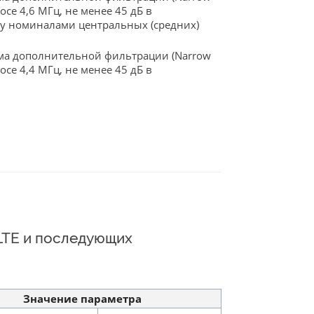
се 4,6 МГц, не менее 45 дБ в
ду номиналами центральных (средних)
има дополнительной фильтрации (Narrow
се 4,4 МГц, не менее 45 дБ в
LTE и последующих
Значение параметра