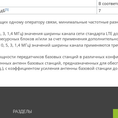
В соотве
[5]
 дБ
7
ащих одному оператору связи, минимальные частотные раз
5, 3, 1,4 МГц) значения ширины канала сети стандарта LTE д
ресурсных блоков и/или за счет применения дополнительн
, 10, 5, 3, 1,4 МГц) значений ширины канала применяются 
ощности передатчиков базовых станций в различных конфи
енных антенн базовых станций, предназначенных для обес
д.), с коэффициентом усиления антенны базовой станции до 
РАЗДЕЛЫ