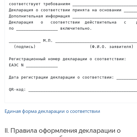
соответствует требованиям ___________________________
Декларация о соответствии принята на основании ______
Дополнительная информация ___________________________
Декларация   о   соответствии  действительна   с    д
по _________________ включительно.                   
_____________ М.П. __________________________________
  (подпись)                      (Ф.И.О. заявителя)

Регистрационный номер декларации о соответствии:     
ЕАЭС N _____________

Дата регистрации декларации о соответствии: _________
QR-код: _____________________________________________
Единая форма декларации о соответствии
II. Правила оформления декларации о