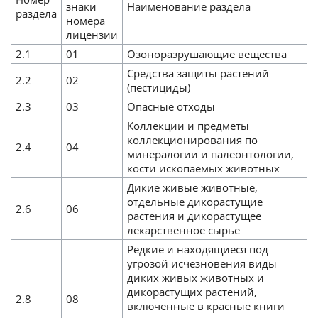
знаки
Наименование раздела
раздела
номера
лицензии
2.1
01
Озоноразрушающие вещества
Средства защиты растений
2.2
02
(пестициды)
2.3
03
Опасные отходы
Коллекции и предметы
коллекционирования по
2.4
04
минералогии и палеонтологии,
кости ископаемых животных
Дикие живые животные,
отдельные дикорастущие
2.6
06
растения и дикорастущее
лекарственное сырье
Редкие и находящиеся под
угрозой исчезновения виды
диких живых животных и
дикорастущих растений,
2.8
08
включенные в красные книги