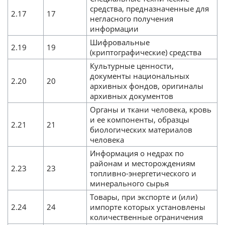
средства, предназначенные для
2.17
17
негласного получения
информации
Шифровальные
2.19
19
(криптографические) средства
Культурные ценности,
документы национальных
2.20
20
архивных фондов, оригиналы
архивных документов
Органы и ткани человека, кровь
и ее компоненты, образцы
2.21
21
биологических материалов
человека
Информация о недрах по
районам и месторождениям
2.23
23
топливно-энергетического и
минерального сырья
Товары, при экспорте и (или)
2.24
24
импорте которых установлены
количественные ограничения