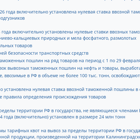
2026 года включительно установлена нулевая ставка ввозной 
подгузников
026 года включительно установлены нулевые ставки ввозных та
ниево-кальциевых природных и мела фосфатного, размолотых
ельных товаров
ней безопасности транспортных средств
аможенных пошлин на ряд товаров на период с 1 по 29 феврал
авок вывозных таможенных пошлин на нефть и товары, выработ
, ввозимые в РФ в объеме не более 100 тыс. тонн, освобожда
но установлена нулевая ставка ввозной таможенной пошлины в 
 правила определения происхождения товаров
ределы территории РФ в государства, не являющиеся членами 
24 года (включительно) установлен в размере 24 млн тонн
емы тарифных квот на вывоз за пределы территории РФ в госуд
нной продукции, произведенной на территории Калининградско