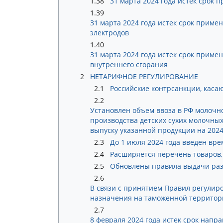
1.38
31 марта 2024 года истек срок
1.39
31 марта 2024 года истек срок прим
электродов
1.40
31 марта 2024 года истек срок прим
внутреннего сгорания
2
НЕТАРИФНОЕ РЕГУЛИРОВАНИЕ
2.1
Российские контрсанкции, каса
2.2
Установлен объем ввоза в РФ молочн
производства детских сухих молочны
выпуску указанной продукции на 2024
2.3
До 1 июля 2024 года введен вр
2.4
Расширяется перечень товаров
2.5
Обновлены правила выдачи раз
2.6
В связи с принятием Правил регули
назначения на таможенной территор
2.7
8 февраля 2024 года истек срок нап