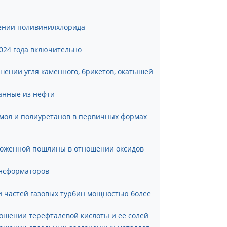
шении поливинилхлорида
024 года включительно
шении угля каменного, брикетов, окатышей
анные из нефти
мол и полиуретанов в первичных формах
таможенной пошлины в отношении оксидов
ансформаторов
и частей газовых турбин мощностью более
ношении терефталевой кислоты и ее солей