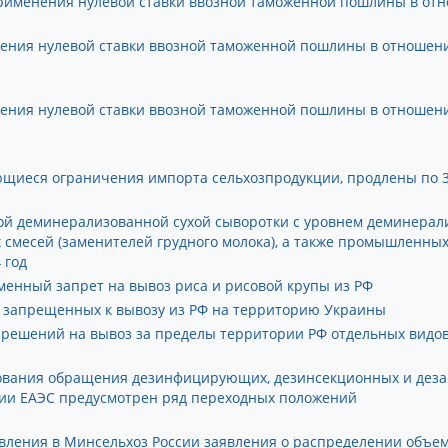
 применения нулевой ставки ввозной таможенной пошлины в о
енения нулевой ставки ввозной таможенной пошлины в отноше
енения нулевой ставки ввозной таможенной пошлины в отношен
ющиеся ограничения импорта сельхозпродукции, продлены по 3
ой деминерализованной сухой сыворотки с уровнем деминерал
х смесей (заменителей грудного молока), а также промышленны
 год
еменный запрет на вывоз риса и рисовой крупы из РФ
, запрещенных к вывозу из РФ на территорию Украины
решений на вывоз за пределы территории РФ отдельных вид
рования обращения дезинфицирующих, дезинсекционных и деза
ии ЕАЭС предусмотрен ряд переходных положений
равления в Минсельхоз России заявления о распределении объ