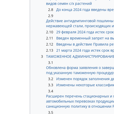
видов семян с/х растений
2.8
До конца 2024 года введены вр
2.9
Действие антидемпинговой пошлины 
нержавеющей стали, происходящих из
2.10
29 февраля 2024 года истек сро
2.11
Введен временный запрет на вы
2.12
Введены в действие Правила р
2.13
21 марта 2024 года истек срок 
3
ТАМОЖЕННОЕ АДМИНИСТРИРОВАНИ
3.1
Обновлена форма заявления о завер
под указанную таможенную процедуру
3.2
Изменен порядок заполнения д
3.3
Изменены некоторые классифик
3.4
Расширен перечень стационарных и 
автомобильных перевозках продукции
санкционную политику в отношении 
3.5