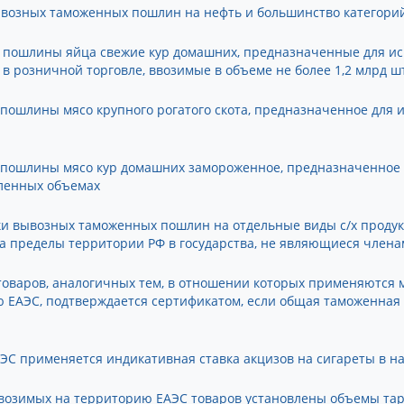
ывозных таможенных пошлин на нефть и большинство категорий
 пошлины яйца свежие кур домашних, предназначенные для ис
в розничной торговле, ввозимые в объеме не более 1,2 млрд ш
пошлины мясо крупного рогатого скота, предназначенное для 
 пошлины мясо кур домашних замороженное, предназначенное 
вленных объемах
вки вывозных таможенных пошлин на отдельные виды с/х продук
за пределы территории РФ в государства, не являющиеся член
 товаров, аналогичных тем, в отношении которых применяются
ЕАЭС, подтверждается сертификатом, если общая таможенная 
 ЕАЭС применяется индикативная ставка акцизов на сигареты в 
ввозимых на территорию ЕАЭС товаров установлены объемы та