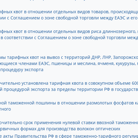
ифных квот в отношении отдельных видов товаров, происходящ
твии с Соглашением о зоне свободной торговли между ЕАЭС и ег
ифных квот в отношении отдельных видов риса длиннозерного, 
 в соответствии с Соглашением о зоне свободной торговли меж
мы тарифных квот на вывоз с территорий ДНР, ЛНР, Запорожско
яющиеся членами ЕАЭС, пшеницы и меслина, ячменя, кукурузы,
процедуру экспорта
ючительно установлена тарифная квота в совокупном объеме 600
ой процедурой экспорта за пределы территории РФ в государст
зной таможенной пошлины в отношении размолотых фосфатов к
тного
лючительно срок применения нулевой ставки ввозной таможен
ервичных формах для производства волокон оптических
е акты Правительства РФ в сфере таможенно-тарифного регул