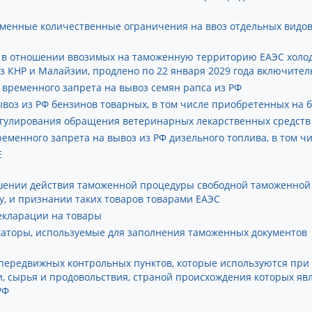
еменные количественные ограничения на ввоз отдельных видов
в отношении ввозимых на таможенную территорию ЕАЭС холо
 КНР и Малайзии, продлено по 22 января 2029 года включител
к временного запрета на вывоз семян рапса из РФ
воз из РФ бензинов товарных, в том числе приобретенных на 
егулирования обращения ветеринарных лекарственных средств
временного запрета на вывоз из РФ дизельного топлива, в том 
Е
шении действия таможенной процедуры свободной таможенной
, и признании таких товаров товарами ЕАЭС
екларации на товары
аторы, используемые для заполнения таможенных документов
передвижных контрольных пунктов, которые используются пр
, сырья и продовольствия, страной происхождения которых яв
РФ