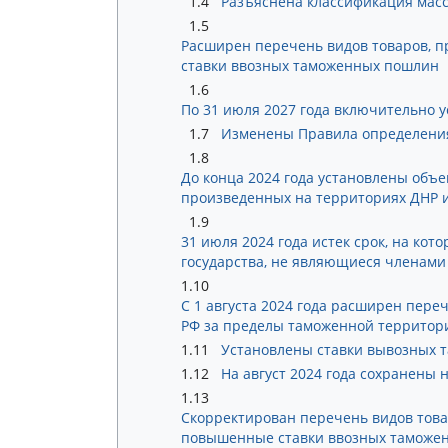
1.4
Разъяснена классификация мас
1.5
Расширен перечень видов товаров, 
ставки ввозных таможенных пошлин
1.6
По 31 июля 2027 года включительно 
1.7
Изменены Правила определения
1.8
До конца 2024 года установлены объе
произведенных на территориях ДНР 
1.9
31 июля 2024 года истек срок, на ко
государства, не являющиеся членами
1.10
С 1 августа 2024 года расширен пер
РФ за пределы таможенной территор
1.11
Установлены ставки вывозных т
1.12
На август 2024 года сохранены
1.13
Скорректирован перечень видов това
повышенные ставки ввозных таможе