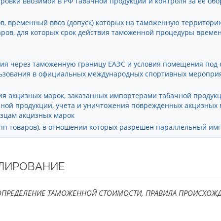
овки ввозимой в РФ табачной продукции и контроля за ее об
в, временный ввоз (допуск) которых на таможенную территори
ров, для которых срок действия таможенной процедуры временн
я через таможенную границу ЕАЭС и условия помещения под
льзования в официальных международных спортивных меропри
я акцизных марок, заказанных импортерами табачной продукции
ной продукции, учета и уничтожения поврежденных акцизных м
азцам акцизных марок
пп товаров), в отношении которых разрешен параллельный им
УЛИРОВАНИЕ
ОПРЕДЕЛЕНИЕ ТАМОЖЕННОЙ СТОИМОСТИ, ПРАВИЛА ПРОИСХОЖД