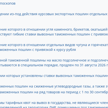
ьпоскопов
ении из‑под действия курсовых экспортных пошлин отдельных
ечение которого в отношении угля каменного, брикетов, окатыше
йствуют гибкие ставки вывозных таможенных пошлин с привязко
ечение которого в отношении отдельных видов чугуна и горячека
аможенных пошлин с привязкой к курсу рубля
возной таможенной пошлины на масло подсолнечное и подсолне
тываются в специальном порядке, продлен по 31 августа 2026 
нии которых установлены ставки вывозных таможенных пошлин
женных пошлин на сжиженные углеводородные газы, а также эта
аможенных пошлин на ряд товаров на период с 1 по 30 сентябр
мы тарифных квот на вывоз в государства, не являющиеся член
произведенной на территории ЛНР, помещаемых под таможенну