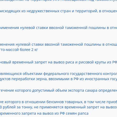
оисходящих из недружественных стран и территорий, в отнош
применения нулевой ставки ввозной таможенной пошлины в от
рименения нулевой ставки ввозной таможенной пошлины в отнош
то-массой более 2 кг
н новый временный запрет на вывоз риса и рисовой крупы из Р
являющихся объектами федерального государственного контроля
дуктов переработки зерна, ввозимыми в РФ из иностранных госу
в течение которого допустимый объем экспорта сахара определе
ение которого в отношении бензинов товарных, в том числе при
 рублей за тонну, не применяется временный запрет на вывоз
к временного запрета на вывоз из РФ семян рапса