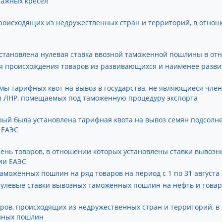
сажных кресел
происходящих из недружественных стран и территорий, в отн
установлена нулевая ставка ввозной таможенной пошлины в о
 происхождения товаров из развивающихся и наименее разви
мы тарифных квот на вывоз в государства, не являющиеся член
и ЛНР, помещаемых под таможенную процедуру экспорта
торый была установлена тарифная квота на вывоз семян подсол
 ЕАЭС
ечень товаров, в отношении которых установлены ставки вывоз
ии ЕАЭС
аможенных пошлин на ряд товаров на период с 1 по 31 августа
 нулевые ставки вывозных таможенных пошлин на нефть и това
ров, происходящих из недружественных стран и территорий, в
нных пошлин