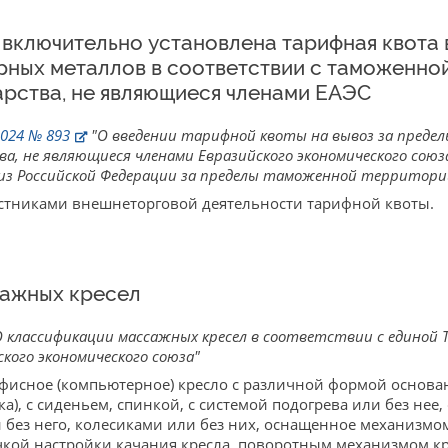
да включительно установлена тарифная квота
ерных металлов в соответствии с таможенно
арства, не являющиеся членами ЕАЭС
024 № 893
"О введении тарифной квоты на вывоз за преде
ва, не являющиеся членами Евразийского экономического союз
з Российской Федерации за пределы таможенной территории 
стниками внешнеторговой деятельности тарифной квоты.
сажных кресел
 классификации массажных кресел в соответствии с единой 
кого экономического союза"
фисное (компьютерное) кресло с различной формой основан
), с сиденьем, спинкой, с системой подогрева или без нее,
 без него, колесиками или без них, оснащенное механизмом
учкой настройки качания кресла, поворотным механизмом к