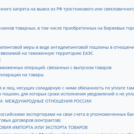
енного запрета на вывоз из РФ тростникового или свекловичног
зинов товарных, в том числе приобретенных на биржевых торга
мпинговой меры в виде антидемпинговой пошлины в отношен
и ввозимой на таможенную территорию ЕАЭС
Е
аможенных операций, связанных с выпуском товаров
екларации на товары
 и лиц, несущих солидарную с ними обязанность по уплате та
пошлин, для которых сроки исполнения уведомлений о не упл
И. МЕЖДУНАРОДНЫЕ ОТНОШЕНИЯ РОССИИ
оссийскими экспортерами на свои счета в уполномоченных ба
овых договоров (контрактов)
ОВИЯ ИМПОРТА ИЛИ ЭКСПОРТА ТОВАРОВ