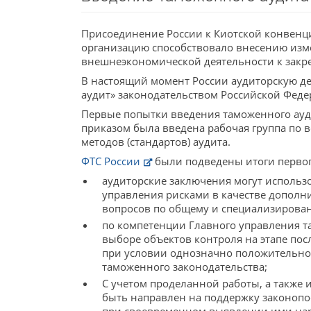
Присоединение России к Киотской конвенци
организацию способствовало внесению изме
внешнеэкономической деятельности к зак
В настоящий момент России аудиторскую де
аудит» законодательством Российской Феде
Первые попытки введения таможенного ауди
приказом была введена рабочая группа по 
методов (стандартов) аудита.
ФТС России
были подведены итоги первого
аудиторские заключения могут использ
управления рисками в качестве дополни
вопросов по общему и специализирова
по компетенции Главного управления т
выборе объектов контроля на этапе пос
при условии однозначно положительног
таможенного законодательства;
С учетом проделанной работы, а также 
быть направлен на поддержку законоп