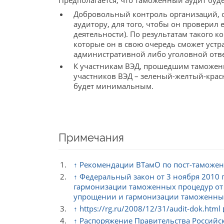
Предполагается, что таможенный аудит буде
Добровольный контроль организаций, 
аудитору, для того, чтобы он проверил 
деятельности). По результатам такого 
которые он в свою очередь сможет уст
административной либо уголовной отве
К участникам ВЭД, прошедшим таможен
участников ВЭД – зеленый-желтый-красн
будет минимальным.
Примечания
↑
Рекомендации ВТамО по пост-таможен
↑
Федеральный закон от 3 ноября 2010
гармонизации таможенных процедур от
упрощении и гармонизации таможенных 
↑
https://rg.ru/2008/12/31/audit-dok.html
↑
Распоряжение Правительства Российс