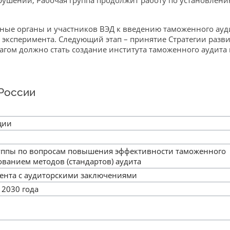
ушений, Рабочая группа продолжит работу по установлени
е органы и участников ВЭД к введению таможенного аудит
 эксперимента. Следующий этап – принятие Стратегии раз
гом должно стать создание института таможенного аудита 
 России
ции
руппы по вопросам повышения эффективности таможенного
ованием методов (стандартов) аудита
мента с аудиторскими заключениями
 2030 года