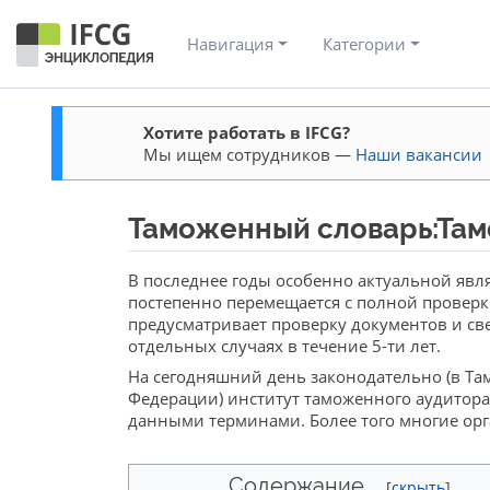
Навигация
Категории
Хотите работать в IFCG?
Мы ищем сотрудников —
Наши вакансии
Таможенный словарь:Та
Перейти к:
навигация
,
поиск
В последнее годы особенно актуальной явля
постепенно перемещается с полной проверк
предусматривает проверку документов и све
отдельных случаях в течение 5-ти лет.
На сегодняшний день законодательно (в Та
Федерации) институт таможенного аудитора
данными терминами. Более того многие орг
Содержание