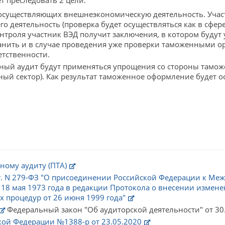
т преследовать 2 цели:
осуществляющих внешнеэкономическую деятельность. Учас
его деятельность (проверка будет осуществляться как в сфе
контроля участник ВЭД получит заключения, в котором будут
ранить и в случае проведения уже проверки таможенными о
тственности.
ный аудит будут применяться упрощения со стороны тамож
ый сектор). Как результат таможенное оформление будет ос
ному аудиту (ПТА)
 г. N 279-ФЗ "О присоединении Российской Федерации к М
 18 мая 1973 года в редакции Протокола о внесении изме
процедур от 26 июня 1999 года"
Федеральный закон "Об аудиторской деятельности" от 30.
кой Федерации №1388-р от 23.05.2020