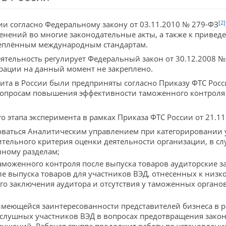
[2]
и согласно Федеральному закону от 03.11.2010 № 279-ФЗ
нений во многие законодательные акты, а также к привед
реплённым международным стандартам.
ятельность регулирует Федеральный закон от 30.12.2008 №
рации на данный момент не закреплено.
та в России были предприняты согласно Приказу ФТС Росс
вопросам повышения эффективности таможенного контроля 
 этапа эксперимента в рамках Приказа ФТС России от 21.1
оваться Аналитическим управлением при категорировании 
тельного критерия оценки деятельности организации, в сл
нному разделам;
аможенного контроля после выпуска товаров аудиторские з
ле выпуска товаров для участников ВЭД, отнесенных к низк
о заключения аудитора и отсутствия у таможенных орган
имеющейся заинтересованности представителей бизнеса в р
ослушных участников ВЭД в вопросах предотвращения зак