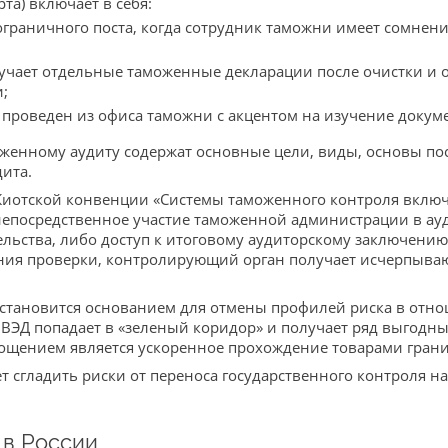
та) включает в себя:
пограничного поста, когда сотрудник таможни имеет сомнен
чает отдельные таможенные декларации после очистки и о
;
проведен из офиса таможни с акцентом на изучение докуме
оженному аудиту содержат основные цели, виды, основы по
ита.
Киотской конвенции «Системы таможенного контроля включ
непосредственное участие таможенной администрации в ауд
льства, либо доступ к итоговому аудиторскому заключени
ения проверки, контролирующий орган получает исчерпыв
 становится основанием для отмены профилей риска в отнош
ВЭД попадает в «зеленый коридор» и получает ряд выгодн
щением является ускоренное прохождение товарами грани
 сгладить риски от переноса государственного контроля на 
 в России