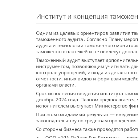
Институт и концепция таможен
Одним из целевых ориентиров развития та
таможенного аудита . Согласно Плану меро
аудита и технологии таможенного монитор
таможенных платежей и не повлекут допол
Таможенный аудит выступает дополнительн
инструментом, позволяющим учитывать дан
контроле упрощений, исходя из детального
отчетности, иных видов и форм взаимодей
органами власти.
Срок исполнения введения института тамож
декабрь 2024 года. Планом предполагается
исполнителем выступает Министерство фин
При этом ожидаемый результат — введение
законодательству по средствам проведения 
Со стороны бизнеса также проводятся рабо
ООО «ДЛА Пайпер Рус Лимитед» — разра