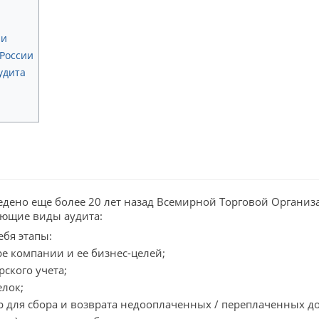
ии
 России
удита
дено еще более 20 лет назад Всемирной Торговой Организ
ющие виды аудита:
ебя этапы:
ре компании и ее бизнес-целей;
ского учета;
елок;
р для сбора и возврата недооплаченных / переплаченных д