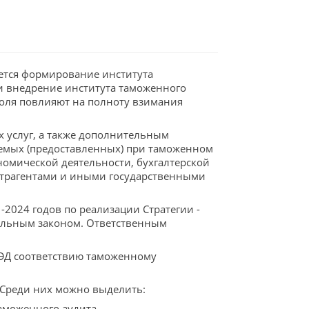
ется формирование института
ии внедрение института таможенного
оля повлияют на полноту взимания
 услуг, а также дополнительным
емых (предоставленных) при таможенном
омической деятельности, бухгалтерской
нтрагентами и иными государственными
2024 годов по реализации Стратегии -
ральным законом. Ответственным
ВЭД соответствию таможенному
. Среди них можно выделить:
аможенного аудита.