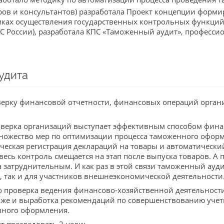
ов и консультантов) разработала Проект концепции форми
мках осуществления государственных контрольных функций
С России), разработала КПС «Таможенный аудит», професси
удита
верку финансовой отчетности, финансовых операций орган
роверка организаций выступает эффективным способом фин
множество мер по оптимизации процесса таможенного оформ
ическая регистрация деклараций на товары и автоматически
 весь контроль смещается на этап после выпуска товаров. А
 затруднительным. И как раз в этой связи таможенный ау
 так и для участников внешнеэкономической деятельности
ько проверка ведения финансово-хозяйственной деятельнос
же и выработка рекомендаций по совершенствованию учетн
нного оформления.