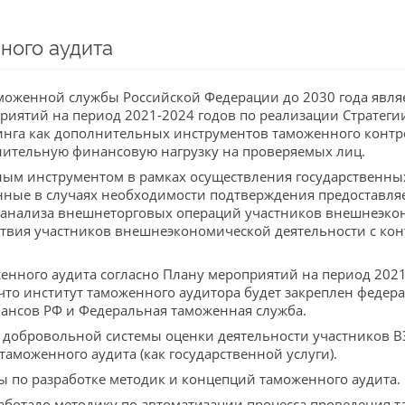
ного аудита
моженной службы Российской Федерации до 2030 года явля
приятий на период 2021-2024 годов по реализации Стратег
инга как дополнительных инструментов таможенного контр
нительную финансовую нагрузку на проверяемых лиц.
ым инструментом в рамках осуществления государственных
ные в случаях необходимости подтверждения предоставля
 анализа внешнеторговых операций участников внешнеэкон
ствия участников внешнеэкономической деятельности с ко
енного аудита согласно Плану мероприятий на период 2021-
, что институт таможенного аудитора будет закреплен феде
ансов РФ и Федеральная таможенная служба.
 добровольной системы оценки деятельности участников 
таможенного аудита (как государственной услуги).
ты по разработке методик и концепций таможенного аудита
ботало методику по автоматизации процесса проведения т