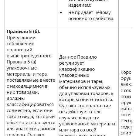
изделием;
не придает целому
основного свойства.
Правило 5 (б).
При условии
соблюдения
положений
вышеприведенного
Данное Правило
Правила 5 (а)
регулирует
упаковочные
классификацию
Коробк
материалы и тара,
упаковочных
фрукто
поставляемые вместе
материалов и тары,
включа
с находящимися в
обычно используемых
с соко
них товарами,
для упаковки товаров, к
позици
должны
которым они относятся.
фрукто
классифицироваться
Однако это положение
виногр
совместно, если они
не действует в тех
соки 
такого вида, который
случаях, когда эти
несбр
обычно используется
упаковочные материалы
содер
для упаковки данных
или тара со всей
спирта
товаров. Однако
очевидностью могут