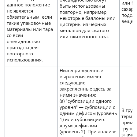
или бе
данное положение
быть использованы
сахара
не является
повторно, например,
подсл
обязательным, если
некоторые баллоны или
вещест
такие упаковочные
цистерны из черных
материалы или тара
металлов для сжатого
со всей
или сжиженного газа.
очевидностью
пригодны для
повторного
использования.
Нижеприведенные
выражения имеют
следующие
закрепленные здесь за
ними значения:
(а) "субпозиции одного
уровня" — субпозиции с
В груп
одним дефисом (уровень
термин
1) или субпозиции с
приме
двумя дефисами
группе
(уровень 2). При анализе
значе