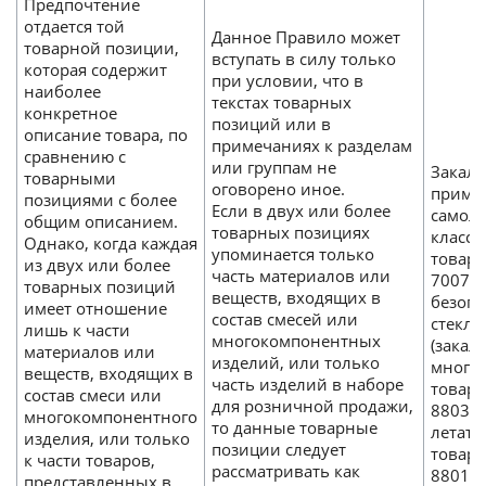
Предпочтение
отдается той
Данное Правило может
товарной позиции,
вступать в силу только
которая содержит
при условии, что в
наиболее
текстах товарных
конкретное
позиций или в
описание товара, по
примечаниях к разделам
сравнению с
или группам не
Закале
товарными
оговорено иное.
приме
позициями с более
Если в двух или более
самоле
общим описанием.
товарных позициях
класси
Однако, когда каждая
упоминается только
товар
из двух или более
часть материалов или
7007 «
товарных позиций
веществ, входящих в
безопа
имеет отношение
состав смесей или
стекло
лишь к части
многокомпонентных
(закал
материалов или
изделий, или только
многос
веществ, входящих в
часть изделий в наборе
товар
состав смеси или
для розничной продажи,
8803 «
многокомпонентного
то данные товарные
летате
изделия, или только
позиции следует
товар
к части товаров,
рассматривать как
8801 и
представленных в