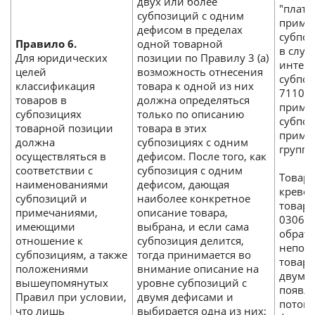
двух или более
"плати
субпозиций с одним
примеч
дефисом в пределах
субпоз
Правило 6.
одной товарной
в случ
Для юридических
позиции по Правилу 3 (а)
интер
целей
возможность отнесения
субпоз
классификация
товара к одной из них
7110 1
товаров в
должна определяться
примеч
субпозициях
только по описанию
субпоз
товарной позиции
товара в этих
примеч
должна
субпозициях с одним
группе
осуществляться в
дефисом. После того, как
соответствии с
субпозиция с одним
Товар
наименованиями
дефисом, дающая
кревет
субпозиций и
наиболее конкретное
товар
примечаниями,
описание товара,
0306. 
имеющими
выбрана, и если сама
обрати
отношение к
субпозиция делится,
непоср
субпозициям, а также
тогда принимается во
товарн
положениями
внимание описание на
двумя 
вышеупомянутых
уровне субпозиций с
появля
Правил при условии,
двумя дефисами и
потому
что лишь
выбирается одна из них;