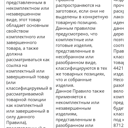
представленным в
распространяются на
прочие
некомплектном или
заготовки, если они не
раскра
незавершенном
выделены в конкретную
лаком 
виде, этот товар
товарную позицию.
идент
обладает основным
Данным правилом
данное
свойством
предусмотрено, что
деревя
комплектного или
комплектные или
поэтом
завершенного
готовые изделия,
соотве
товара, а также
представленные в
Правил
должна
несобранном или
класс
рассматриваться как
разобранном виде,
товар
ссылка на
классифицируются в тех
4421 к
комплектный или
же товарных позициях,
издели
завершенный товар
что и собранные
Несоб
(или
изделия.
разоб
классифицируемый в
Данное Правило также
велоси
рассматриваемой
применяется к
компо
товарной позиции
некомплектным или
предст
как комплектный
незавершенным
будет
или завершенный в
изделиям,
класс
силу данного
представленным в
под ко
Правила),
разобранном или
8712, 