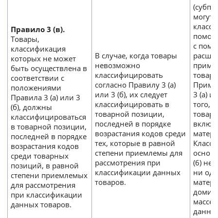
(субпо
могут 
класс
Правило 3 (в).
помощь
Товары,
с пом
классификация
В случае, когда товары
расши
которых не может
невозможно
приме
быть осуществлена в
классифицировать
товарн
соответствии с
согласно Правилу 3 (а)
Приме
положениями
или 3 (б), их следует
3 (а) 
Правила 3 (а) или 3
классифицировать в
того, 
(б), должны
товарной позиции,
товар
классифицироваться
последней в порядке
включа
в товарной позиции,
возрастания кодов среди
матери
последней в порядке
тех, которые в равной
Класси
возрастания кодов
степени приемлемы для
основ
среди товарных
рассмотрения при
(6) не
позиций, в равной
классификации данных
ни оди
степени приемлемых
товаров.
матери
для рассмотрения
домин
при классификации
массе,
данных товаров.
данном