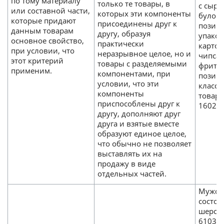
по тому материалу
только те товары, в
с сыро
или составной части,
которых эти компоненты
булочк
которые придают
присоединены друг к
позици
данным товарам
другу, образуя
упаков
основное свойство,
практически
карто
при условии, что
неразрывное целое, но и
чипса
этот критерий
товары с разделяемыми
фритюр
применим.
компонентами, при
позици
условии, что эти
класси
компоненты
товар
приспособлены друг к
1602.
другу, дополняют друг
друга и взятые вместе
образуют единое целое,
что обычно не позволяет
выставлять их на
продажу в виде
отдельных частей.
Мужск
состоя
шерсти
610341