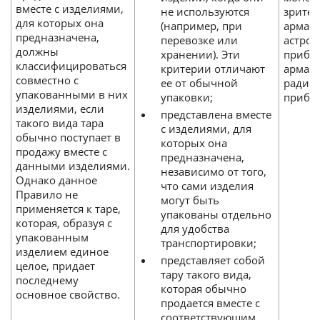
вместе с изделиями,
не используются
зрител
для которых она
(например, при
армату
предназначена,
перевозке или
астро
должны
хранении). Эти
прибо
классифицироваться
критерии отличают
армату
совместно с
ее от обычной
радио
упакованными в них
упаковки;
прибор
изделиями, если
представлена вместе
такого вида тара
с изделиями, для
обычно поступает в
которых она
продажу вместе с
предназначена,
данными изделиями.
независимо от того,
Однако данное
что сами изделия
Правило не
могут быть
применяется к таре,
упакованы отдельно
которая, образуя с
для удобства
упакованным
транспортировки;
изделием единое
представляет собой
целое, придает
тару такого вида,
последнему
которая обычно
основное свойство.
продается вместе с
соответствующим