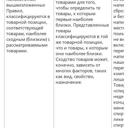
товарами для того,
вышеизложенных
напитк
чтобы определить те
Правил,
сброж
товары, к которым
классифицируются в
и беза
первые наиболее
товарной позиции,
напитк
близки. Представленные
соответствующей
месте 
товары
товарам, наиболее
поиме
классифицируются в той
сходным (близким) с
не вк
же товарной позиции,
рассматриваемыми
включ
что и товары, к которым
товарами.
переб
они наиболее близки.
напитк
Сходство товаров может,
нашем 
конечно, зависеть от
переб
многих факторов, таких
компон
как вид, свойство,
лишь 
назначение.
Товарн
«спирт
неден
концен
менее 
спирто
ликер
спирт