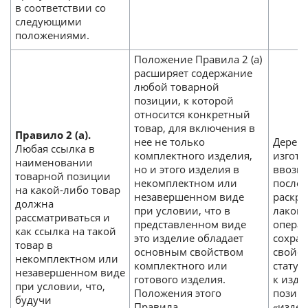
в соответствии со
следующими
положениями.
Положение Правила 2 (а)
расширяет содержание
любой товарной
позиции, к которой
относится конкретный
товар, для включения в
Правило 2 (а).
нее не только
Деревя
Любая ссылка в
комплектного изделия,
изгото
наименовании
но и этого изделия в
ввозим
товарной позиции
некомплектном или
после
на какой-либо товар
незавершенном виде
раскра
должна
при условии, что в
лаком,
рассматриваться и
представленном виде
операц
как ссылка на такой
это изделие обладает
сохран
товар в
основным свойством
свойст
некомплектном или
комплектного или
статуэ
незавершенном виде
готового изделия.
к изде
при условии, что,
Положения этого
позиц
будучи
Правила
«изде