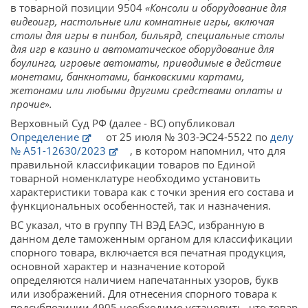
в товарной позиции 9504
«Консоли и оборудование для
видеоигр, настольные или комнатные игры, включая
столы для игры в пинбол, бильярд, специальные столы
для игр в казино и автоматическое оборудование для
боулинга, игровые автоматы, приводимые в действие
монетами, банкнотами, банковскими картами,
жетонами или любыми другими средствами оплаты и
прочие».
Верховный Суд РФ (далее - ВС) опубликовал
Определение
от 25 июля № 303-ЭС24-5522 по
делу
№ А51-12630/2023
, в котором напомнил, что для
правильной классификации товаров по Единой
товарной номенклатуре необходимо установить
характеристики товара как с точки зрения его состава и
функциональных особенностей, так и назначения.
ВС указал, что в группу ТН ВЭД ЕАЭС, избранную в
данном деле таможенным органом для классификации
спорного товара, включается вся печатная продукция,
основной характер и назначение которой
определяются наличием напечатанных узоров, букв
или изображений. Для отнесения спорного товара к
подсубпозиции 4905 необходимо установить, что товар