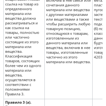
включив в нее смеси или
металл
ссылка на товар из
сочетания данного
пласт
определенного
материала или вещества
пугов
материала или
с другими материалами
застеж
вещества должна
или веществами а также
текст
рассматриваться и
чтобы расширить любую
подкла
как ссылка на
товарную позицию,
(б) по
товары, полностью
относящуюся к товарам,
класс
или частично
изготовленным из
данный
состоящие из этого
данного материала или
будто 
материала или
вещества, включив в нее
изгото
вещества.
товары, изготовленные
товар
Классификация
частично из этого
4203.
товаров, состоящих
материала или вещества.
более чем из одного
материала или
вещества,
осуществляется в
соответствии с
положениями
Правила 3.
Правило 3 (а).