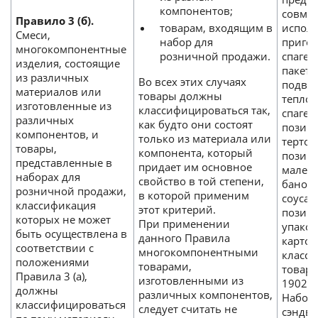
компонентов;
совмес
Правило 3 (б).
товарам, входящим в
испол
Смеси,
набор для
приго
многокомпонентные
розничной продажи.
спагет
изделия, состоящие
пакета
из различных
Во всех этих случаях
подве
материалов или
товары должны
теплов
изготовленные из
классифицироваться так,
спагет
различных
как будто они состоят
позици
компонентов, и
только из материала или
тертог
товары,
компонента, который
позици
представленные в
придает им основное
мален
наборах для
свойство в той степени,
баночк
розничной продажи,
в которой применим
соуса 
классификация
этот критерий.
позици
которых не может
При применении
упако
быть осуществлена в
данного Правила
картон
соответствии с
многокомпонентными
класси
положениями
товарами,
товар
Правила 3 (а),
изготовленными из
1902.
должны
различных компонентов,
Наборы
классифицироваться
следует считать не
сэндви