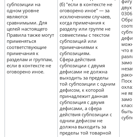
фигури
субпозиции на
(б) "если в контексте не
двух с
одном уровне
оговорено иное" — за
030613
являются
исключением случаев,
Обрат
сравнимыми. Для
когда примечания к
соотв
целей настоящего
разделу или группе не
субпоз
Правила также могут
совместимы с текстом
дефисо
применяться
субпозиций или
можно
соответствующие
примечаниями к
что в 
примечания к
субпозициям.
разли
разделам и группам,
Сфера действия
замор
если в контексте не
субпозиции с двумя
незам
оговорено иное.
дефисами не должна
ракоо
выходить за пределы
Поско
той субпозиции с одним
охлаж
дефисом, к которой
не явл
принадлежит данная
замор
субпозиция с двумя
класс
дефисами, а сфера
быть о
действия субпозиции с
субпоз
одним дефисом не
должна выходить за
пределы той товарной