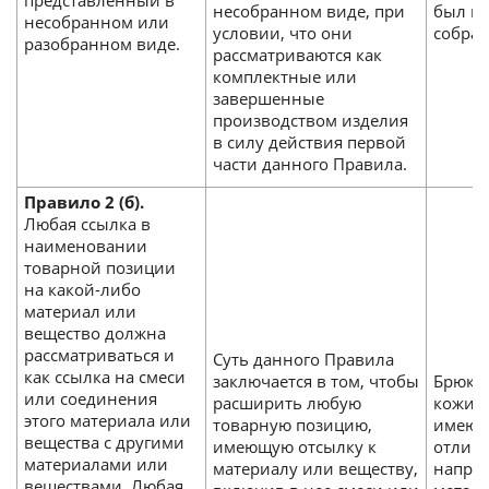
представленный в
несобранном виде, при
был пр
несобранном или
условии, что они
собран
разобранном виде.
рассматриваются как
комплектные или
завершенные
производством изделия
в силу действия первой
части данного Правила.
Правило 2 (б).
Любая ссылка в
наименовании
товарной позиции
на какой-либо
материал или
вещество должна
рассматриваться и
Суть данного Правила
как ссылка на смеси
заключается в том, чтобы
Брюки 
или соединения
расширить любую
кожи, 
этого материала или
товарную позицию,
имеют
вещества с другими
имеющую отсылку к
отличн
материалами или
материалу или веществу,
напри
веществами. Любая