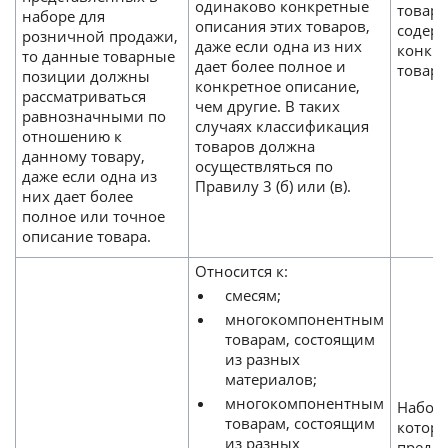
одинаково конкретные
товарн
наборе для
описания этих товаров,
содер
розничной продажи,
даже если одна из них
конкре
то данные товарные
дает более полное и
товара
позиции должны
конкретное описание,
рассматриваться
чем другие. В таких
равнозначными по
случаях классификация
отношению к
товаров должна
данному товару,
осуществляться по
даже если одна из
Правилу 3 (б) или (в).
них дает более
полное или точное
описание товара.
Относится к:
смесям;
многокомпонентным
товарам, состоящим
из разных
материалов;
многокомпонентным
Набор
товарам, состоящим
котор
из разных
предн