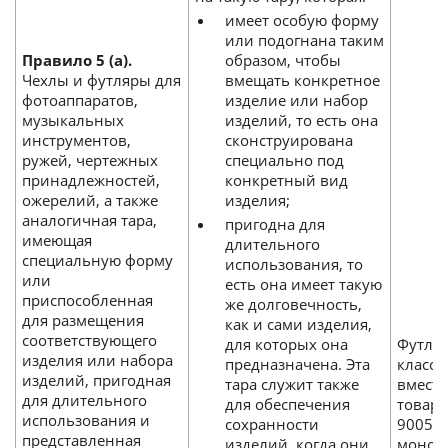
имеет особую форму
или подогнана таким
Правило 5 (а).
образом, чтобы
Чехлы и футляры для
вмещать конкретное
фотоаппаратов,
изделие или набор
музыкальных
изделий, то есть она
инструментов,
сконструирована
ружей, чертежных
специально под
принадлежностей,
конкретный вид
ожерелий, а также
изделия;
аналогичная тара,
пригодна для
имеющая
длительного
специальную форму
использования, то
или
есть она имеет такую
приспособленная
же долговечность,
для размещения
как и сами изделия,
соответствующего
для которых она
Футля
изделия или набора
предназначена. Эта
класс
изделий, пригодная
тара служит также
вместе
для длительного
для обеспечения
товар
использования и
сохранности
9005 «
представленная
изделий, когда они
монок