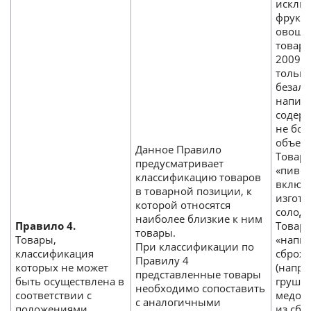
исклю
фрукт
овощн
товар
2009» 
только
безал
напитк
содерж
не бол
объем
Данное Правило
Товарн
предусматривает
«пиво 
классификацию товаров
включа
в товарной позиции, к
изгото
которой относятся
солода
наиболее близкие к ним
Правило 4.
Товарн
товары.
Товары,
«напит
При классификации по
классификация
сброж
Правилу 4
которых не может
(напри
представленные товары
быть осуществлена в
грушев
необходимо сопоставить
соответствии с
медовы
с аналогичными
положениями
из сб