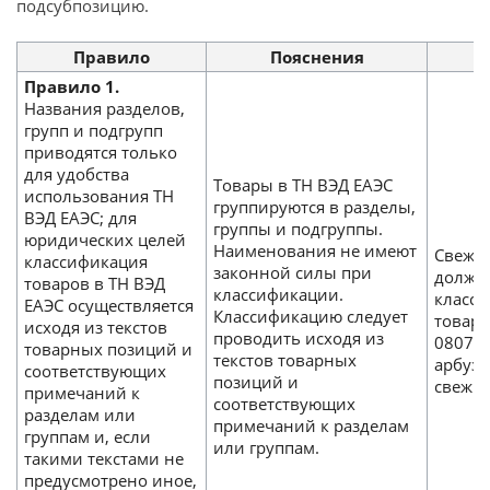
подсубпозицию.
Правило
Пояснения
Правило 1.
Названия разделов,
групп и подгрупп
приводятся только
для удобства
Товары в ТН ВЭД ЕАЭС
использования ТН
группируются в разделы,
ВЭД ЕАЭС; для
группы и подгруппы.
юридических целей
Наименования не имеют
Свежи
классификация
законной силы при
должн
товаров в ТН ВЭД
классификации.
класс
ЕАЭС осуществляется
Классификацию следует
товар
исходя из текстов
проводить исходя из
0807 «
товарных позиций и
текстов товарных
арбузы
соответствующих
позиций и
свежие
примечаний к
соответствующих
разделам или
примечаний к разделам
группам и, если
или группам.
такими текстами не
предусмотрено иное,