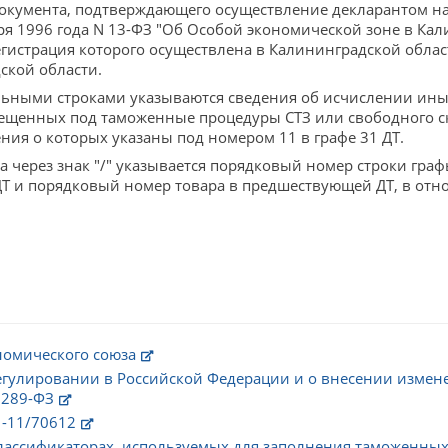
окумента, подтверждающего осуществление декларантом на 
ря 1996 года N 13-ФЗ "Об Особой экономической зоне в Кал
егистрация которого осуществлена в Калининградской облас
ской области.
ьными строками указываются сведения об исчислении ины
мещенных под таможенные процедуры СТЗ или свободного с
ния о которых указаны под номером 11 в графе 31 ДТ.
а через знак "/" указывается порядковый номер строки граф
 и порядковый номер товара в предшествующей ДТ, в отно
номического союза
гулировании в Российской Федерации и о внесении измен
 289-ФЗ
1-11/70612
классификаторах, используемых для заполнения таможенны