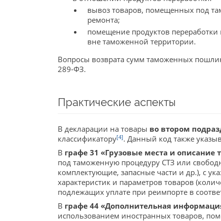
вывоз товаров, помещенных под та
ремонта;
помещение продуктов переработки 
вне таможенной территории.
Вопросы возврата сумм таможенных пошлин 
289-ФЗ.
Практические аспекты
В декларации на товары
во втором подраз
[4]
классификатору
. Данный код также указыв
В
графе 31 «Грузовые места и описание 
под таможенную процедуру СТЗ или свободн
комплектующие, запасные части и др.), с у
характеристик и параметров товаров (коли
подлежащих уплате при реимпорте в соответ
В
графе 44 «Дополнительная информаци
использованием иностранных товаров, пом