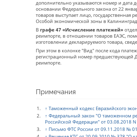
дополнительно указываются номер и дата д
основании Федерального закона от 22 янва
товаров выступает лицо, государственная р
Особой экономической зоны в Калининград
В
графе 47 «Исчисление платежей»
отдел
реимпорте, в отношении товаров ЕАЭС, по
изготовлении декларируемого товара, сведе
При этом в колонке "Вид" после кода платеж
регистрационный номер предшествующей ДТ
реимпорте.
Примечания
↑
Таможенный кодекс Евразийского эко
↑
Федеральный закон "О таможенном ре
Российской Федерации" от 03.08.2018 N
↑
Письмо ФТС России от 09.11.2018 № 0
↑
Решение КТС от 20.09.2010 № 378 "О 