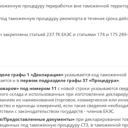
моженную процедуру переработки вне таможенной территори
под таможенную процедуру реимпорта в течение срока дей
закреплены статьей 237 ТК ЕАЭС и статьями 174 и 175 289-
деле графы 1 «Декларация»
указывается код таможенной 
ается и в
первом подразделе графы 37 «Процедура»
.
товаров» под номером 11
с новой строки указываются свед
ого склада и использованных при изготовлении декларируе
казанием их наименования (торговое, коммерческое или ин
чество и единицы измерения), если такие сведения необход
ствии с законодательством государств - членов ЕАЭС.
я/Предоставленные документы»
при декларировании тов
ещенных под таможенную процедуру СТЗ, в таможенной про