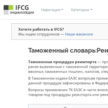
Навигация
Категории
Хотите работать в IFCG?
Мы ищем сотрудников —
Наши вакансии
Таможенный словарь:Ре
Перейти к:
навигация
,
поиск
Таможенная процедура реимпорта
— про
ранее вывезенные с таможенной территории
ввозных таможенных пошлин, налогов, сп
В Таможенном кодеке ЕАЭС вопросам приме
данной процедуре зафиксированы в Федера
Вопросы применении ТК ЕАЭС в части внесе
товаров под процедуры реэкспорта или реи