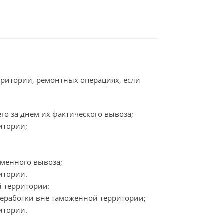
рритории, ремонтных операциях, если
го за днем их фактического вывоза;
итории;
еменного вывоза;
итории.
 территории:
реработки вне таможенной территории;
итории.