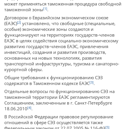
может применяться таможенная процедура свободной
[1]
таможенной зоны
.
Договором о Евразийском экономическом союзе
[2]
(ЕАЭС)
установлено, что свободные (специальные,
особые) экономические зоны создаются и
функционируют на территориях государств-членов
ЕАЭС в целях содействия социально-экономическому
развитию государств-членов ЕАЭС, привлечения
инвестиций, создания и развития производств,
основанных на новых технологиях, развития
транспортной инфраструктуры, туризма и санаторно-
курортной сферы.
Общие требования к функционированию СЭЗ
[3]
содержатся в Таможенном кодексе ЕАЭС
.
Отдельные вопросы по функционированию СЭЗ на
таможенной территории ЕАЭС регламентируются
Соглашением, заключенным в г. Санкт-Петербурге
[4]
18.06.2010
.
В Российской Федерации правовое регулирование
отношений в сфере СЭЗ осуществляется также
[5]
Федеральным законом от 22.07.2005 № 116-ФЗ
.