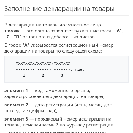
Заполнение декларации на товары
В декларации на товары должностное лицо
таможенного органа заполняет буквенные графы
"A"
,
"C"
,
"D"
основного и добавочных листов.
В графе
"A"
указывается регистрационный номер
декларации на товары по следующей схеме:
   XXXXXXXX/XXXXXX/XXXXXXX

   -------- ------ -------, где:

1
2
3
элемент 1
— код таможенного органа,
зарегистрировавшего декларации на товары;
элемент 2
— дата регистрации (день, месяц, две
последние цифры года);
элемент 3
— порядковый номер декларации на
товары, присваиваемый по журналу регистрации.
В графе
"C"
под соответствующими номерами