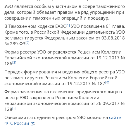
УЭО является особым участником в сфере таможенного
дела, который обладает правом на ряд упрощений при
совершении таможенных операций и процедур.
[1]
В Таможенном кодексе ЕАЭС
УЭО посвящена 61 глава.
Кроме того, в Российской Федерации деятельность УЭО
регламентируется Федеральным законом от 03.08.2018
[2]
№ 289-ФЗ
.
Форма реестра УЭО определяется Решением Коллегии
Евразийской экономической комиссии от 19.12.2017 №
[3]
186
.
Порядок формирования и ведения общего реестра УЭО
регламентируется Решением Коллегии Евразийской
[4]
экономической комиссии от 19.12.2017 № 187
.
Форма заявления на включение юридического лица в
реестр УЭО закреплена Решением Коллегии
Евразийской экономической комиссии от 26.09.2017 №
[5]
128
.
Ознакомится с единым реестром УЭО можно на
сайте
ФТС России
.