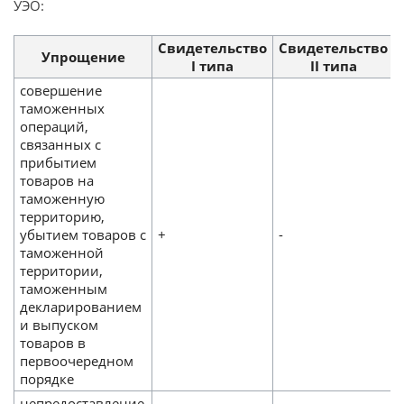
УЭО:
Свидетельство
Свидетельство
Упрощение
I типа
II типа
совершение
таможенных
операций,
связанных с
прибытием
товаров на
таможенную
территорию,
убытием товаров с
+
-
таможенной
территории,
таможенным
декларированием
и выпуском
товаров в
первоочередном
порядке
непредоставление