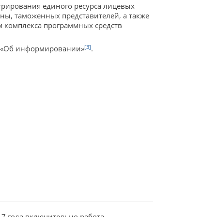
рирования единого ресурса лицевых
ны, таможенных представителей, а также
м комплекса программных средств
[3]
23 «Об информировании»
.
17 года включительно работа