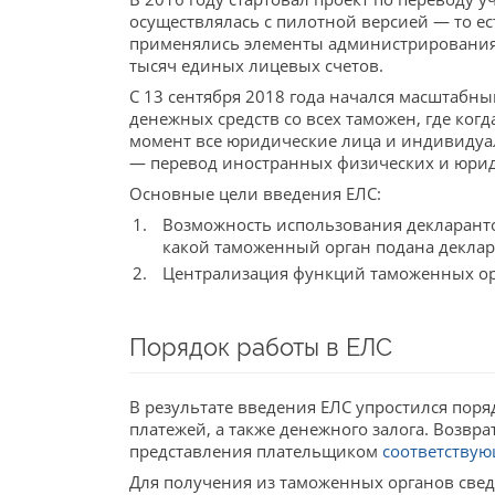
осуществлялась с пилотной версией — то е
применялись элементы администрирования д
тысяч единых лицевых счетов.
С 13 сентября 2018 года начался масштабны
денежных средств со всех таможен, где ко
момент все юридические лица и индивиду
— перевод иностранных физических и юриди
Основные цели введения ЕЛС:
Возможность использования декларанто
какой таможенный орган подана деклар
Централизация функций таможенных орг
Порядок работы в ЕЛС
В результате введения ЕЛС упростился по
платежей, а также денежного залога. Возвра
представления плательщиком
соответствую
Для получения из таможенных органов све