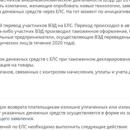
сть компании, желающие опробовать новые технологии, зая
енежных средств через ЕЛС. На тот момент по инициативе
й перевод участников ВЭД на ЕЛС. Переход происходил в ав
гда-либо участник ВЭД производил таможенное оформление,
альные предприниматели, осуществляющие ВЭД переведены
ческих лиц (в течение 2020 года).
м денежных средств с ЕЛС при таможенном декларировании 
ация на товары.
анов, связанных с контролем начисления, уплаты и учета 
рядок возврата плательщикам излишне уплаченных или из
т указанных денежных средств осуществляется в форме их з
щего заявления
.
дений по ЕЛС необходимо выполнить следующие действия: