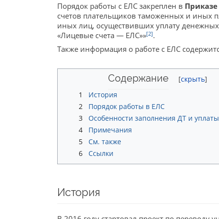
Порядок работы с ЕЛС закреплен в
Приказе 
счетов плательщиков таможенных и иных п
иных лиц, осуществивших уплату денежных 
[2]
«Лицевые счета — ЕЛС»»
.
Также информация о работе с ЕЛС содержит
Содержание
1
История
2
Порядок работы в ЕЛС
3
Особенности заполнения ДТ и уплат
4
Примечания
5
См. также
6
Ссылки
История
В 2016 году стартовал проект по переводу 