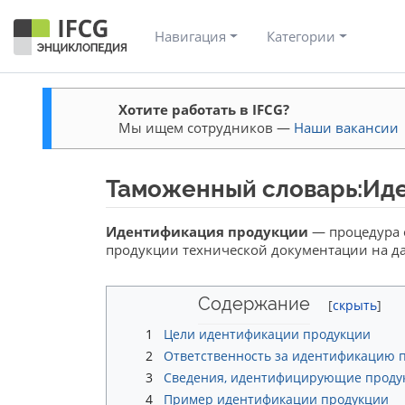
Навигация
Категории
Хотите работать в IFCG?
Мы ищем сотрудников —
Наши вакансии
Таможенный словарь:Иде
Перейти к:
навигация
,
поиск
Идентификация продукции
— процедура о
продукции технической документации на да
Содержание
1
Цели идентификации продукции
2
Ответственность за идентификацию 
3
Сведения, идентифицирующие прод
4
Пример идентификации продукции