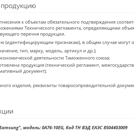
 продукцию
тнесения к объектам обязательного подтверждения соответ
оложениями Технического регламента, определяющими объе
ствующего перечня продукции.
 (идентифицирующим признакам), в общем случае могут о
ение, тип, марку, модель, артикул и др.);
экономической деятельности Таможенного союза;
готовлена продукция (технический регламент, межгосударс
рмативный документ);
чного изделия, реквизиты товаросопроводительной докуме
кции
amsung", модель: 0A76-10EG, Код ТН ВЭД ЕАЭС 8504403009