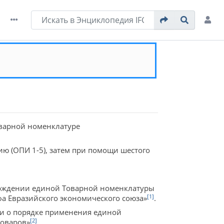
оварной номенклатуре
ю (ОПИ 1-5), затем при помощи шестого
ерждении единой Товарной номенклатуры
[1]
а Евразийского экономического союза»
.
и о порядке применения единой
[2]
товаров»
.