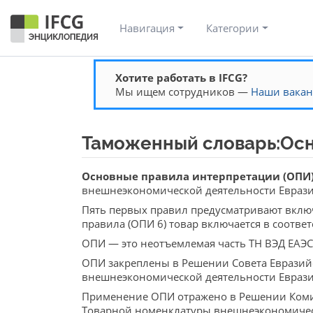
Навигация
Категории
Хотите работать в IFCG?
Мы ищем сотрудников —
Наши вака
Таможенный словарь:Осн
Перейти к:
навигация
,
поиск
Основные правила интерпретации (ОПИ
внешнеэкономической деятельности Евразий
Пять первых правил предусматривают включ
правила (ОПИ 6) товар включается в соотв
ОПИ — это неотъемлемая часть ТН ВЭД ЕАЭС
ОПИ закреплены в Решении Совета Евразий
внешнеэкономической деятельности Евразий
Применение ОПИ отражено в Решении Комис
Товарной номенклатуры внешнеэкономическ