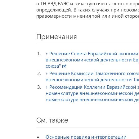
в ТН ВЭД ЕАЭС и зачастую очень сложно опр
определяющей. В таких случаях при невоз
правомерности мнения той или иной сторон
Примечания
↑
Решение Совета Евразийской экономи
внешнеэкономической деятельности Евр
союза"
↑
Решение Комиссии Таможенного союза
внешнеэкономической деятельности Та
↑
Рекомендация Коллегии Евразийской эк
номенклатуре внешнеэкономической дея
номенклатуре внешнеэкономической деяте
См. также
Основные правила интерпретации