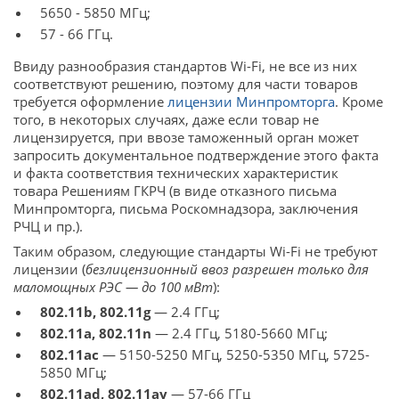
5650 - 5850 МГц;
57 - 66 ГГц.
Ввиду разнообразия стандартов Wi-Fi, не все из них
соответствуют решению, поэтому для части товаров
требуется оформление
лицензии Минпромторга
. Кроме
того, в некоторых случаях, даже если товар не
лицензируется, при ввозе таможенный орган может
запросить документальное подтверждение этого факта
и факта соответствия технических характеристик
товара Решениям ГКРЧ (в виде отказного письма
Минпромторга, письма Роскомнадзора, заключения
РЧЦ и пр.).
Таким образом, следующие стандарты Wi-Fi не требуют
лицензии (
безлицензионный ввоз разрешен только для
маломощных РЭС — до 100 мВт
):
802.11b, 802.11g
— 2.4 ГГц;
802.11a, 802.11n
— 2.4 ГГц, 5180-5660 МГц;
802.11ac
— 5150-5250 МГц, 5250-5350 МГц, 5725-
5850 МГц;
802.11ad, 802.11ay
— 57-66 ГГц