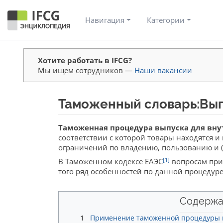
Навигация
Категории
Хотите работать в IFCG?
Мы ищем сотрудников —
Наши вакансии
Таможенный словарь:Вып
Перейти к:
навигация
,
поиск
Таможенная процедура выпуска для вну
соответствии с которой товары находятся и
ограничений по владению, пользованию и 
[1]
В Таможенном кодексе ЕАЭС
вопросам при
того ряд особенностей по данной процедуре
Содержа
1
Применение таможенной процедуры в