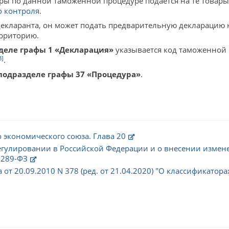
ары по данной таможенной процедуре подается на те товар
о контроля
.
кларанта, он может подать предварительную декларацию 
рриторию.
деле графы 1 «Декларация»
указывается код таможенной 
3]
.
подразделе графы 37 «Процедура»
.
 экономического союза. Глава 20
гулировании в Российской Федерации и о внесении измен
 289-ФЗ
т 20.09.2010 N 378 (ред. от 21.04.2020) "О классификатор