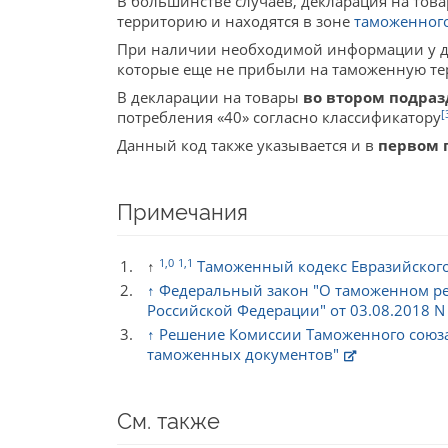
В большинстве случаев, декларация на тов
территорию и находятся в зоне
таможенног
При наличии необходимой информации у де
которые еще не прибыли на таможенную те
В декларации на товары
во втором подраз
[
потребления «40» согласно классификатору
Данный код также указывается и в
первом 
Примечания
1,0
1,1
↑
Таможенный кодекс Евразийского
↑
Федеральный закон "О таможенном ре
Российской Федерации" от 03.08.2018 N
↑
Решение Комиссии Таможенного союза о
таможенных документов"
См. также