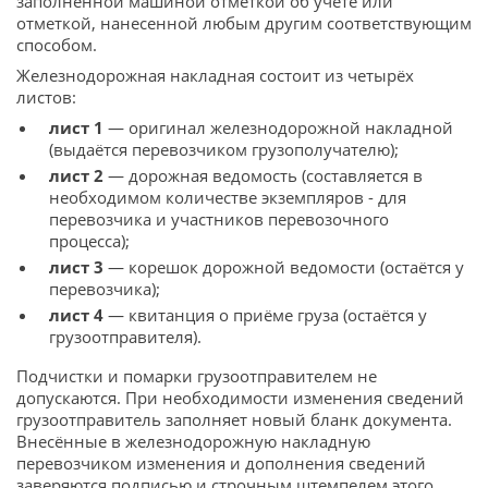
заполненной машиной отметкой об учете или
отметкой, нанесенной любым другим соответствующим
способом.
Железнодорожная накладная состоит из четырёх
листов:
лист 1
— оригинал железнодорожной накладной
(выдаётся перевозчиком грузополучателю);
лист 2
— дорожная ведомость (составляется в
необходимом количестве экземпляров - для
перевозчика и участников перевозочного
процесса);
лист 3
— корешок дорожной ведомости (остаётся у
перевозчика);
лист 4
— квитанция о приёме груза (остаётся у
грузоотправителя).
Подчистки и помарки грузоотправителем не
допускаются. При необходимости изменения сведений
грузоотправитель заполняет новый бланк документа.
Внесённые в железнодорожную накладную
перевозчиком изменения и дополнения сведений
заверяются подписью и строчным штемпелем этого