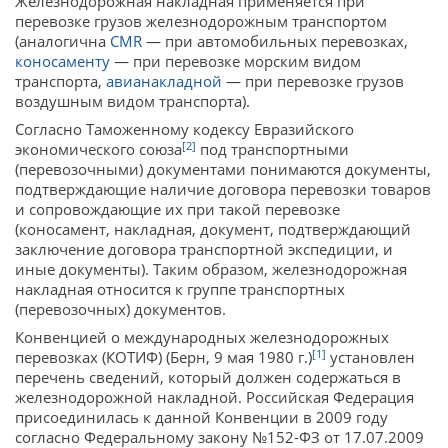
Железнодорожная накладная применяется при
перевозке грузов железнодорожным транспортом
(аналогична
CMR
— при автомобильных перевозках,
коносаменту
— при перевозке морским видом
транспорта,
авианакладной
— при перевозке грузов
воздушным видом транспорта).
Согласно Таможенному кодексу Евразийского
[2]
экономического союза
под транспортными
(перевозочными) документами понимаются документы,
подтверждающие наличие договора перевозки товаров
и сопровождающие их при такой перевозке
(коносамент, накладная, документ, подтверждающий
заключение договора транспортной экспедиции, и
иные документы). Таким образом, железнодорожная
накладная относится к группе транспортных
(перевозочных) документов.
Конвенцией о международных железнодорожных
[1]
перевозках (КОТИФ) (Берн, 9 мая 1980 г.)
установлен
перечень сведений, который должен содержаться в
железнодорожной накладной. Российская Федерация
присоединилась к данной Конвенции в 2009 году
согласно Федеральному закону №152-ФЗ от 17.07.2009