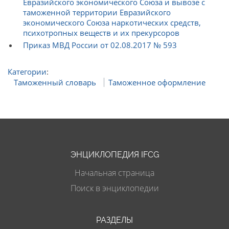
Евразийского экономического Союза и вывозе с
таможенной территории Евразийского
экономического Союза наркотических средств,
психотропных веществ и их прекурсоров
Приказ МВД России от 02.08.2017 № 593
Категории
:
Таможенный словарь
Таможенное оформление
ЭНЦИКЛОПЕДИЯ IFCG
Начальная страница
Поиск в энциклопедии
РАЗДЕЛЫ