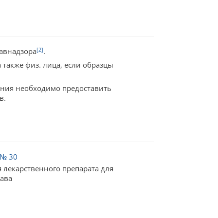
[2]
равнадзора
.
также физ. лица, если образцы
ания необходимо предоставить
в.
 № 30
 лекарственного препарата для
рава