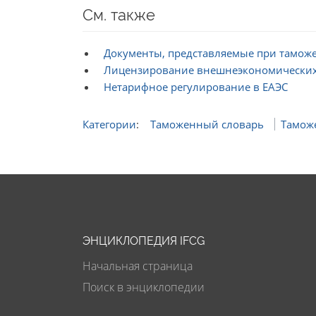
См. также
Документы, представляемые при тамо
Лицензирование внешнеэкономических
Нетарифное регулирование в ЕАЭС
Категории
:
Таможенный словарь
Тамож
ЭНЦИКЛОПЕДИЯ IFCG
Начальная страница
Поиск в энциклопедии