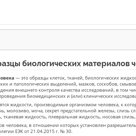
азцы биологических материалов 
ловека
— это образцы клеток, тканей, биологических жидкос
ких и патологических выделений, мазков, соскобов, смывов
дения внешнего контроля качества исследований, в том чи
 проведения биомедицинских и (или) клинических исследо
ятся жидкости, производимые организмом человека, к кото
лчь, молозиво, моча, секрет предстательной железы, слизь 
 тканевая жидкость, плевральная жидкость, носовая слизь, п
ов человека, в отношении которых установлен разрешител
гии ЕЭК от 21.04.2015 г. № 30.