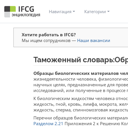
Навигация
Категории
Хотите работать в IFCG?
Мы ищем сотрудников —
Наши вакансии
Таможенный словарь:Обр
Перейти к:
навигация
,
поиск
Образцы биологических материалов че
жизнедеятельности человека, физиологичес
научных целях, предназначенные для прове
исследований, или полученные в процессе
К биологическим жидкостям человека относ
жидкость, гной, кровь, лимфа, мокрота, же
жидкость, сперма, спинномозговая жидкость,
Перечни образцов биологических материал
Разделом 2.21
Приложения 2 к Решению Колле