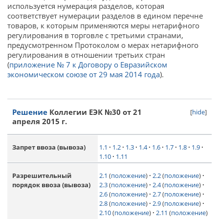
используется нумерация разделов, которая
соответствует нумерации разделов в едином перечне
товаров, к которым применяются меры нетарифного
регулирования в торговле с третьими странами,
предусмотренном Протоколом о мерах нетарифного
регулирования в отношении третьих стран
(
приложение № 7 к Договору о Евразийском
экономическом союзе от 29 мая 2014 года
).
Решение
Коллегии ЕЭК №30 от 21
[
hide
]
апреля 2015 г.
1.1
1.2
1.3
1.4
1.6
1.7
1.8
1.9
Запрет ввоза (вывоза)
1.10
1.11
2.1
(
положение
)
2.2
(
положение
)
Разрешительный
2.3
(
положение
)
2.4
(
положение
)
порядок ввоза (вывоза)
2.6
(
положение
)
2.7
(
положение
)
2.8
(
положение
)
2.9
(
положение
)
2.10
(
положение
)
2.11
(
положение
)