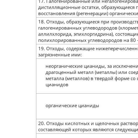
17. Галогенированные или негалогениро
дистилляционные остатки, образующиеся 
восстановления (регенерации) органическ
18. Отходы, образующиеся при производст
галогенированных углеводородов (хлормет
аллилхлорида, эпихлоргидрина), состоящие
полихлорированных углеводородов на 80 
19. Отходы, содержащие нижеперечислен
загрязненные ими:
неорганические цианиды, за исключен
драгоценный металл (металлы) или сое
металла (металлов) в твердой форме со
цианидов
органические цианиды
20. Отходы кислотных и щелочных раство
составляющей которых являются следующи