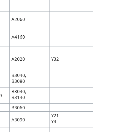
A2060
A4160
A2020
Y32
B3040,
B3080
B3040,
9
B3140
B3060
Y21
A3090
Y4