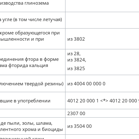
оизводства глинозема
угле (в том числе летучая)
(кроме образующегося при
мышленности и при
из 3802
из 28,
оединения фтора в форме
из 3824,
ама фторида кальция
из 3825
сключением твердой резины)
из 4004 00 000 0
ывшие в употреблении
4012 20 000 1 <*> 4012 20 000 
2307 00
де пыли, золы, шлама,
из 3504 00
лентного хрома и биоциды
мпозиционной кожи,