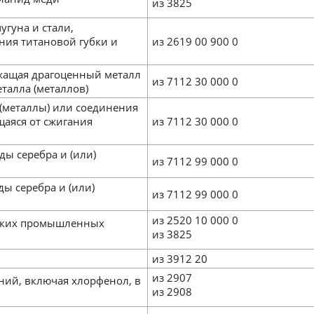
из 3825
угуна и стали,
ния титановой губки и
из 2619 00 900 0
ржащая драгоценный металл
из 7112 30 000 0
талла (металлов)
 (металлы) или соединения
щаяся от сжигания
из 7112 30 000 0
ы серебра и (или)
из 7112 99 000 0
ы серебра и (или)
из 7112 99 000 0
из 2520 10 000 0
еских промышленных
из 3825
из 3912 20
из 2907
ний, включая хлорфенол, в
из 2908