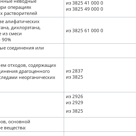
ванные неводные
из 3825 41 000 0
при операциях
из 3825 49 000 0
их растворителей
ве алифатических
ана, дихлорэтана,
из 3825 61 000 0
 из смеси
- 90%
ные соединения или
ием отходов, содержащих
из 2837
динения драгоценного
из 3825
 следами неорганических
из 2926
из 2929
из 3825
ров, основной
е вещества: