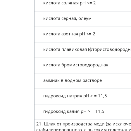
кислота соляная pH <= 2
кислота серная, олеум
кислота азотная pH <= 2
кислота плавиковая (фтористоводородн
кислота бромистоводородная
аммиак в водном растворе
гидроксид натрия pH > = 11,5
гидроксид калия pH > = 11,5
21. Шлак от производства меди (за исклю
стабилизированного, с высоким содержани