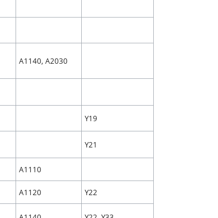
A1140, A2030
Y19
Y21
A1110
A1120
Y22
A1140
Y22, Y33