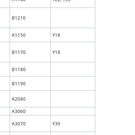
B1210
A1150
Y18
B1170
Y18
B1180
B1190
A2040
A3060
A3070
Y39