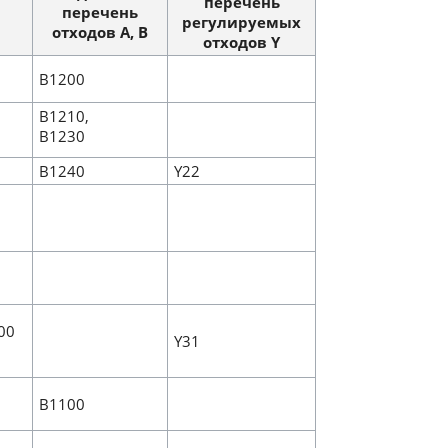
перечень
перечень
регулируемых
отходов A, B
отходов Y
B1200
B1210,
B1230
B1240
Y22
000
Y31
B1100