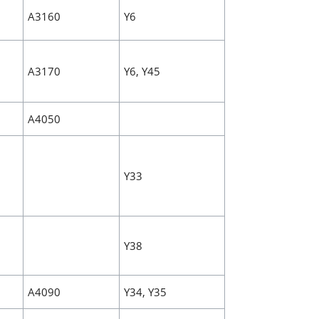
A3160
Y6
A3170
Y6, Y45
A4050
Y33
Y38
A4090
Y34, Y35