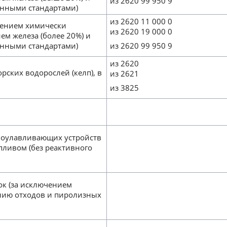
из 2620 99 950 9
енными стандартами)
из 2620 11 000 0
ючением химически
из 2620 19 000 0
ем железа (более 20%) и
енными стандартами)
из 2620 99 950 9
из 2620
орских водорослей (келп), в
из 2621
из 3825
моулавливающих устройств
пливом (без реактивного
ок (за исключением
анию отходов и пиролизных