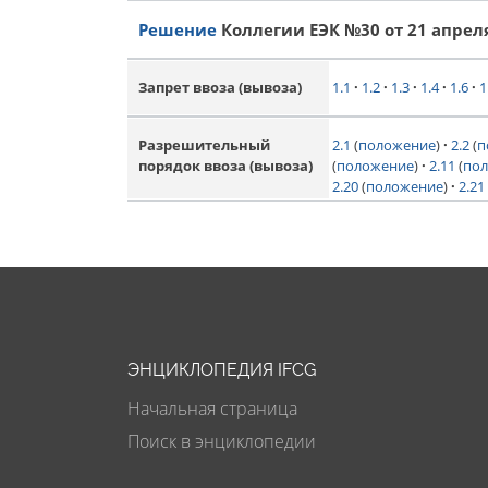
Решение
Коллегии ЕЭК №30 от 21 апреля
1.1
1.2
1.3
1.4
1.6
1
Запрет ввоза (вывоза)
2.1
(
положение
)
2.2
(
п
Разрешительный
(
положение
)
2.11
(
по
порядок ввоза (вывоза)
2.20
(
положение
)
2.21
ЭНЦИКЛОПЕДИЯ IFCG
Начальная страница
Поиск в энциклопедии