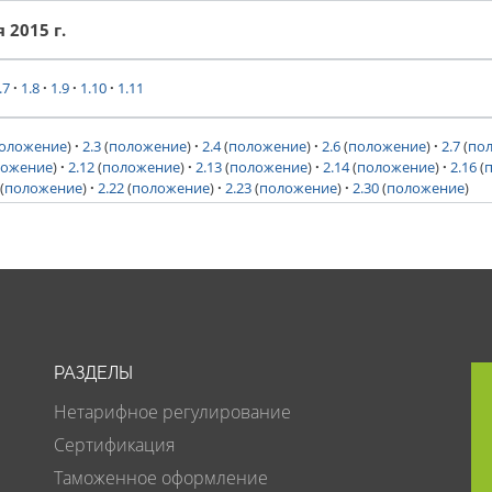
 2015 г.
.7
1.8
1.9
1.10
1.11
оложение
)
2.3
(
положение
)
2.4
(
положение
)
2.6
(
положение
)
2.7
(
по
ложение
)
2.12
(
положение
)
2.13
(
положение
)
2.14
(
положение
)
2.16
(
(
положение
)
2.22
(
положение
)
2.23
(
положение
)
2.30
(
положение
)
РАЗДЕЛЫ
Нетарифное регулирование
Сертификация
Таможенное оформление