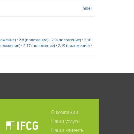
[
hide
]
ложение
)
2.8
(
положение
)
2.9
(
положение
)
2.10
положение
)
2.17
(
положение
)
2.19
(
положение
)
О компании
Наши услуги
Наши клиенты