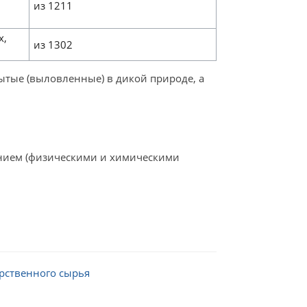
из 1211
х,
из 1302
тые (выловленные) в дикой природе, а
анием (физическими и химическими
рственного сырья